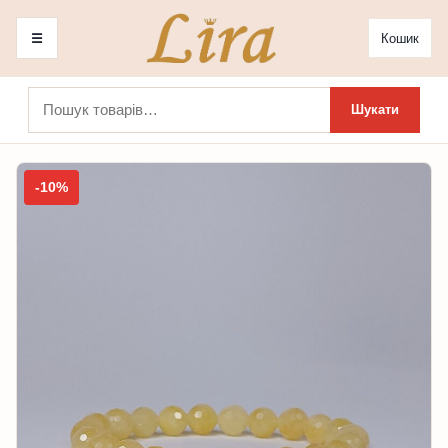
☰
Кошик
Шукати:
Шукати