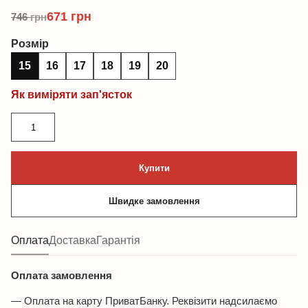
671
грн
746
грн
Розмір
15
16
17
18
19
20
Як виміряти зап'ясток
Браслет
із
цитрину
Купити
та
фурнітури
Швидке замовлення
MILANO
LUX
кількість
Оплата
Доставка
Гарантія
Оплата замовлення
— Оплата на карту ПриватБанку. Реквізити надсилаємо