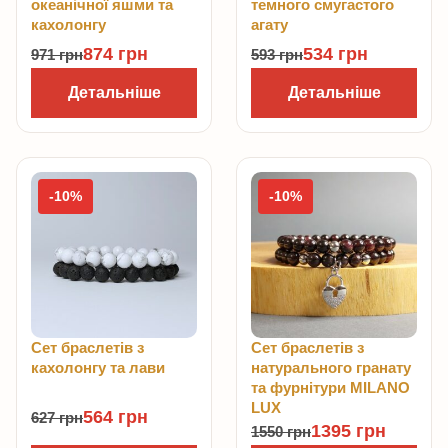
океанічної яшми та
темного смугастого
кахолонгу
агату
874
грн
534
грн
971
грн
593
грн
Детальніше
Детальніше
-10%
-10%
Сет браслетів з
Сет браслетів з
кахолонгу та лави
натурального гранату
та фурнітури MILANO
LUX
564
грн
627
грн
1395
грн
1550
грн