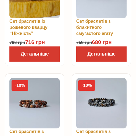
Сет браслетів із
Сет браслетів з
рожевого кварцу
блакитного
“Ніжність”
смугастого агату
716
грн
680
грн
796
грн
756
грн
Детальніше
Детальніше
-10%
-10%
Сет браслетів з
Сет браслетів з