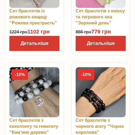
Сет браслетів із
Сет браслетів з оніксу
рожевого кварцу
та тигрового ока
“Рожева пристрасть”
“Зоряний день”
1102
грн
779
грн
1224
грн
866
грн
Детальніше
Детальніше
-10%
-10%
Сет браслетів з
Сет браслетів з
кахолонгу та гематиту
чорного агату “Чорна
“Кам’яне дерево”
королева”