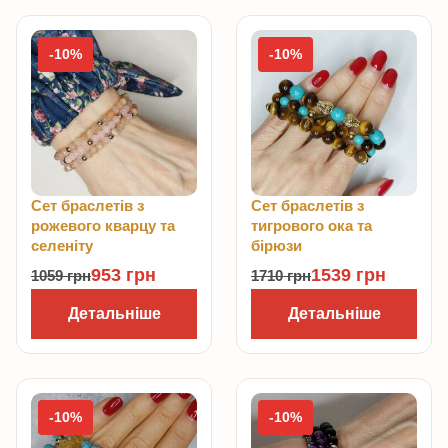
-10%
-10%
Сет браслетів з
Сет браслетів з
рожевого кварцу та
тигрового ока та
селеніту
бірюзи
953
грн
1539
грн
1059
грн
1710
грн
Детальніше
Детальніше
-10%
-10%