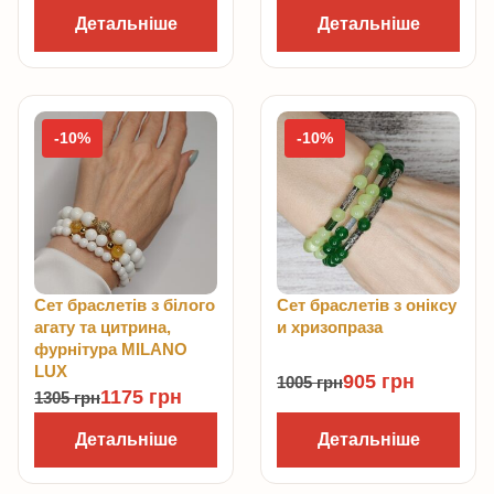
Детальніше
Детальніше
-10%
-10%
Сет браслетів з білого
Сет браслетів з оніксу
агату та цитрина,
и хризопраза
фурнітура MILANO
LUX
905
грн
1005
грн
1175
грн
1305
грн
Детальніше
Детальніше