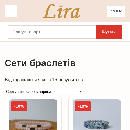
☰
Кошик
Шукати:
Шукати
Сети браслетів
Sorted
Відображаються усі з 16 результатів
by
popularity
-10%
-10%