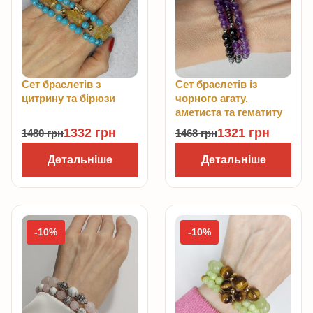
Сет браслетів з
Сет браслетів із
цитрину та бірюзи
чорного агату,
аметиста та гематиту
1332
грн
1321
грн
1480
грн
1468
грн
Детальніше
Детальніше
-10%
-10%