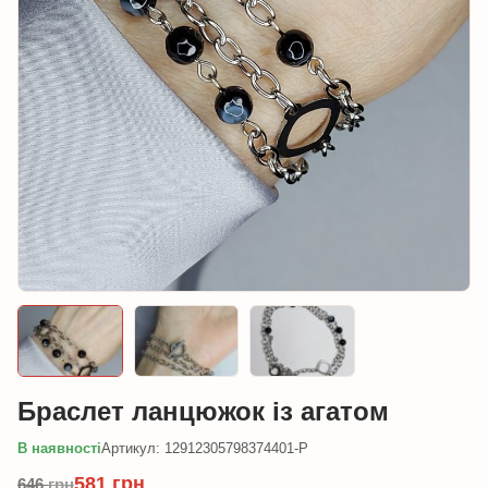
Браслет ланцюжок із агатом
В наявності
Артикул: 12912305798374401-P
581
грн
646
грн