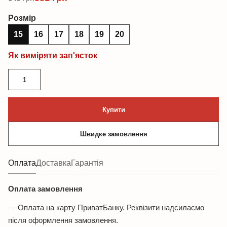
Розмір
15
16
17
18
19
20
Як виміряти зап'ясток
Браслет
ланцюжок
із
Купити
агатом
кількість
Швидке замовлення
Оплата
Доставка
Гарантія
Оплата замовлення
— Оплата на карту ПриватБанку. Реквізити надсилаємо
після оформлення замовлення.