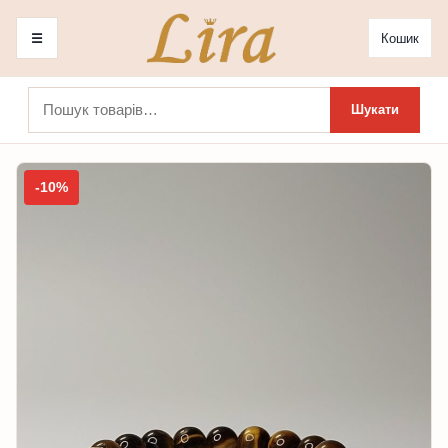
☰
Кошик
Шукати:
Шукати