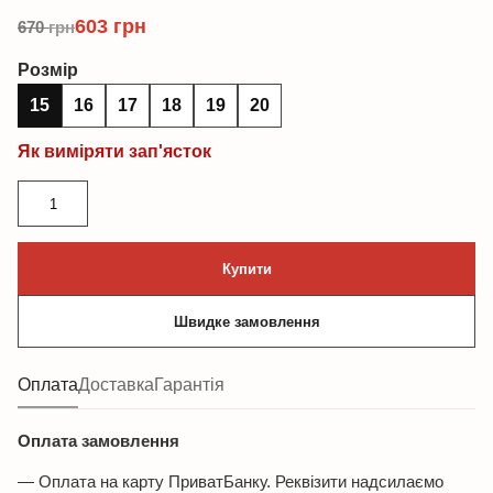
603
грн
670
грн
Розмір
15
16
17
18
19
20
Як виміряти зап'ясток
Браслет
з
тигрового
Купити
ока
та
Швидке замовлення
фурнітури
MILANO
LUX
Оплата
Доставка
Гарантія
кількість
Оплата замовлення
— Оплата на карту ПриватБанку. Реквізити надсилаємо