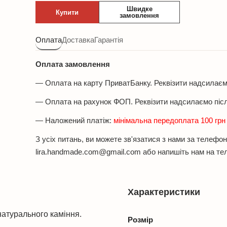
королівської
Швидке
Купити
яшми
замовлення
з
фурнітурой
Оплата
Доставка
Гарантія
MILANO
LUX
Оплата замовлення
кількість
— Оплата на карту ПриватБанку. Реквізити надсилає
— Оплата на рахунок ФОП. Реквізити надсилаємо піс
— Наложений платіж:
мінімальна передоплата 100 гр
З усіх питань, ви можете зв'язатися з нами за телеф
lira.handmade.com@gmail.com або напишіть нам на т
Характеристики
натурального каміння.
Розмір