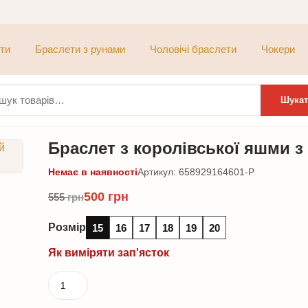
ти
Браслети з рунами
Чоловічі браслети
Чокери
ти:
Шукат
Браслет з королівської яшми 
Немає в наявності
Артикул: 658929164601-P
500
грн
555
грн
Розмір
15
16
17
18
19
20
Як виміряти зап'ясток
Браслет
з