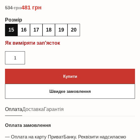
481
грн
534
грн
Розмір
15
16
17
18
19
20
Як виміряти зап'ясток
Браслет
з
рожевого
Купити
кварца,
фурнітура
Швидке замовлення
медична
сталь
кількість
Оплата
Доставка
Гарантія
Оплата замовлення
— Оплата на карту ПриватБанку. Реквізити надсилаємо