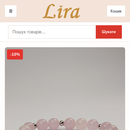
☰
Кошик
Шукати:
Шукати