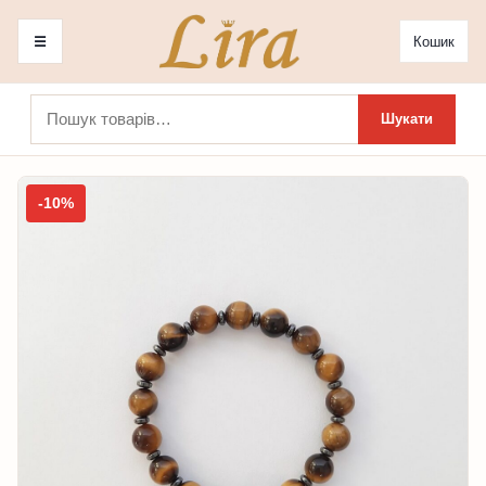
☰
Кошик
Шукати:
Шукати