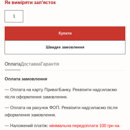
Як виміряти зап'ясток
Браслет
з
тигрового
Купити
ока
та
Швидке замовлення
маленького
чорного
гематиту
Оплата
Доставка
Гарантія
кількість
Оплата замовлення
— Оплата на карту ПриватБанку. Реквізити надсилаємо
після оформлення замовлення.
— Оплата на рахунок ФОП. Реквізити надсилаємо після
оформлення замовлення.
— Наложений платіж:
мінімальна передоплата 100 грн на