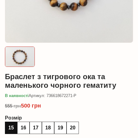
Браслет з тигрового ока та
маленького чорного гематиту
В наявності
Артикул: 736618672271-P
500
грн
555
грн
Розмір
15
16
17
18
19
20