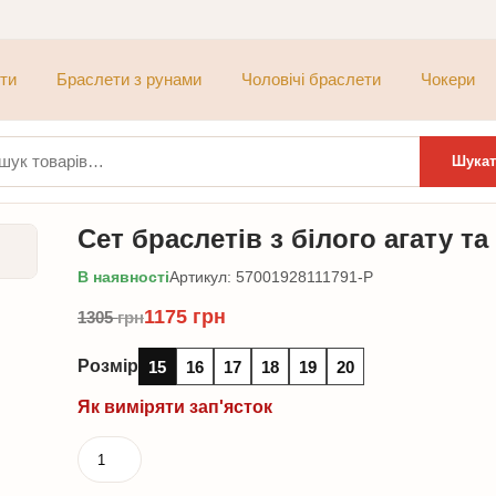
ти
Браслети з рунами
Чоловічі браслети
Чокери
ти:
Шукат
Сет браслетів з білого агату 
В наявності
Артикул: 57001928111791-P
1175
грн
1305
грн
Розмір
15
16
17
18
19
20
Як виміряти зап'ясток
Сет
браслетів