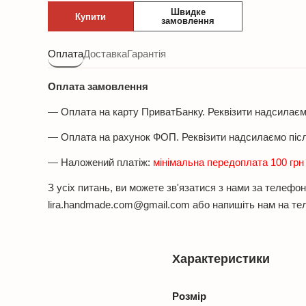
з
Швидке
Купити
білого
замовлення
агату
та
Оплата
Доставка
Гарантія
цитрина,
фурнітура
Оплата замовлення
MILANO
— Оплата на карту ПриватБанку. Реквізити надсилає
LUX
кількість
— Оплата на рахунок ФОП. Реквізити надсилаємо піс
— Наложений платіж:
мінімальна передоплата 100 гр
З усіх питань, ви можете зв'язатися з нами за телеф
lira.handmade.com@gmail.com або напишіть нам на т
Характеристики
Розмір