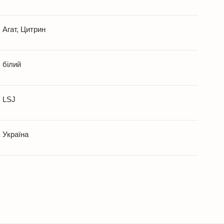
Агат, Цитрин
білий
LSJ
Україна