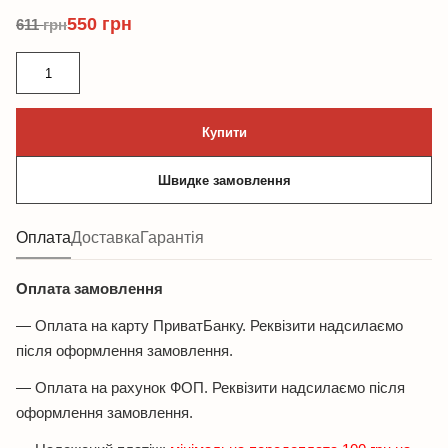
550
грн
611
грн
Чоловічий
чокер
із
Купити
чорного
гематиту
Швидке замовлення
кількість
Оплата
Доставка
Гарантія
Оплата замовлення
— Оплата на карту ПриватБанку. Реквізити надсилаємо
після оформлення замовлення.
— Оплата на рахунок ФОП. Реквізити надсилаємо після
оформлення замовлення.